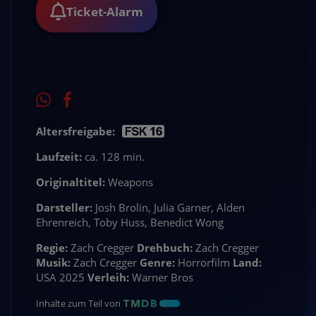
Ticket-Alarm
Altersfreigabe:
Laufzeit:
ca. 128 min.
Originaltitel:
Weapons
Darsteller:
Josh Brolin, Julia Garner, Alden
Ehrenreich, Toby Huss, Benedict Wong
Regie:
Zach Cregger
Drehbuch:
Zach Cregger
Musik:
Zach Cregger
Genre:
Horrorfilm
Land:
USA 2025
Verleih:
Warner Bros
Inhalte zum Teil von