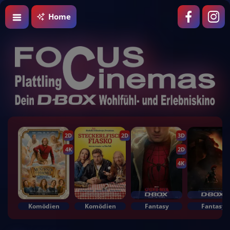
Home
2D
2D
3D
4K
2D
4K
Komödien
Komödien
Fantasy
Fantasy