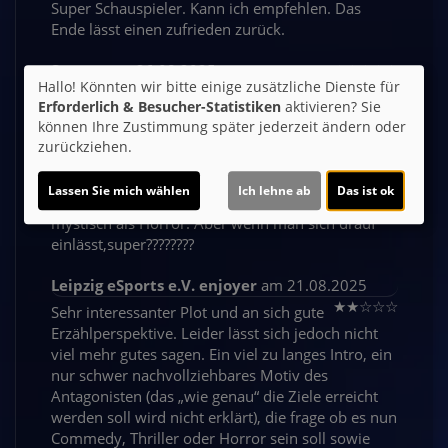
Super Schauspieler. Kann ich empfehlen. Das
Ende lässt einen zufrieden zurück.
Svenne
am 26.08.2025
★
★
★
★
★
Hallo! Könnten wir bitte einige zusätzliche Dienste für
Super Film. Man muss tief in den Film eintauchen
Erforderlich & Besucher-Statistiken
aktivieren? Sie
können um ihn wirklich zu genießen.
können Ihre Zustimmung später jederzeit ändern oder
Popcornfresser die über ne Stunde Nachos und
zurückziehen.
Popcorn essen stören da definitiv ????? Und dann
noch ihren Müll am Platz verstreut lassen wie die
Lassen Sie mich wählen
Ich lehne ab
Das ist ok
letzten Assis. Aber der Film ist echt toll. Eher
mystisch als Horror. Aber wenn man sich drauf
einlässt,super????????
Leipzig eSports e.V. enjoyer
am 21.08.2025
★
★
☆
☆
☆
Sehr interessanter Plot und an sich gute
Erzählperspektive. Leider lässt sich jedoch nicht
viel mehr gutes sagen. Ein viel zu langes Intro, ein
nur schwer nachvollziehbares Motiv des
Antagonisten (das „wie genau“ die Ziele erreicht
werden soll wird nicht erklärt), die frage ob es nun
Commedy, Thriller oder Horror sein soll sowie