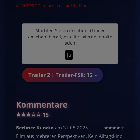
© CINEPROG ...macht Lust auf Ihr Kino!
Möchten Sie von
Youtube (Trailer
ansehen)
bereitgestellte externe Inhalte
laden?
Ja
Trailer 2 | Trailer-FSK: 12
Kommentare
★
★
★
☆
☆
15
Berliner Kundin
am 31.08.2025
★
★
★
★
☆
Film aus mehreren Perspektiven. Kein Alltagskino.