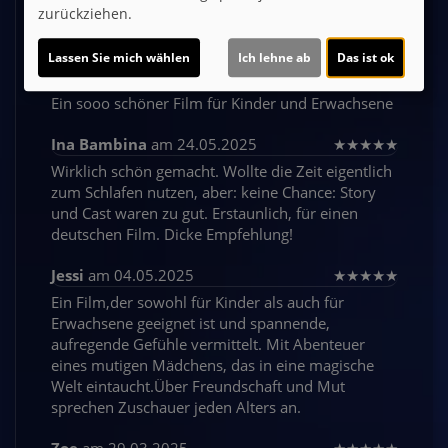
Ein wunderschöner Film für Kids u. Erwachsene.
zurückziehen.
Toll
Lassen Sie mich wählen
Ich lehne ab
Das ist ok
Natascha
am 01.06.2025
★
★
★
★
★
Ein sooo schöner Film für Kinder und Erwachsene
Ina Bambina
am 24.05.2025
★
★
★
★
★
Wirklich schön gemacht. Wollte die Zeit eigentlich
zum Schlafen nutzen, aber: keine Chance: Story
und Cast waren zu gut. Erstaunlich, für einen
deutschen Film. Dicke Empfehlung!
Jessi
am 04.05.2025
★
★
★
★
★
Ein Film,der sowohl für Kinder als auch für
Erwachsene geeignet ist und spannende,
aufregende Gefühle vermittelt. Mit Abenteuer
eines mutigen Mädchens, das in eine magische
Welt eintaucht.Über Freundschaft und Mut
sprechen Zuschauer jeden Alters an.
Zoe
am 29.03.2025
★
★
★
★
★