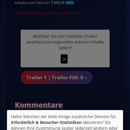
Inhalte zum Teil von
© CINEPROG ...macht Lust auf Ihr Kino!
Möchten Sie von
Youtube (Trailer
ansehen)
bereitgestellte externe Inhalte
laden?
Ja
Trailer 1 | Trailer-FSK: 0
Kommentare
★
★
★
★
★
11
Hallo! Könnten wir bitte einige zusätzliche Dienste für
Erforderlich & Besucher-Statistiken
aktivieren? Sie
xxx
am 13.08.2025
★
★
★
★
★
können Ihre Zustimmung später jederzeit ändern oder