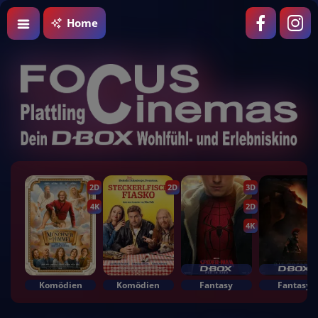
Home
2D
2D
3D
4K
2D
4K
Komödien
Komödien
Fantasy
Fantasy