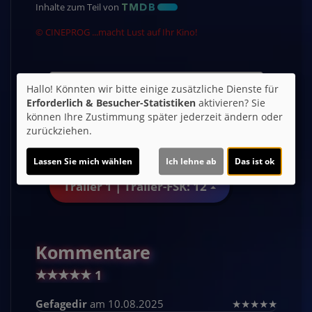
Inhalte zum Teil von
© CINEPROG ...macht Lust auf Ihr Kino!
Möchten Sie von
Youtube (Trailer
Hallo! Könnten wir bitte einige zusätzliche Dienste für
ansehen)
bereitgestellte externe Inhalte
Erforderlich & Besucher-Statistiken
aktivieren? Sie
laden?
können Ihre Zustimmung später jederzeit ändern oder
zurückziehen.
Ja
Lassen Sie mich wählen
Ich lehne ab
Das ist ok
Trailer 1 | Trailer-FSK: 12
Kommentare
★
★
★
★
★
1
Gefagedir
am 10.08.2025
★
★
★
★
★