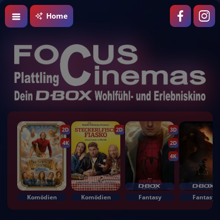
Home
2D
2D
3D
4K
2D
4K
Komödien
Komödien
Fantasy
Fantasy