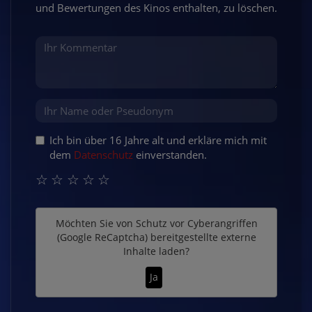
und Bewertungen des Kinos enthalten, zu löschen.
Ich bin über 16 Jahre alt und erkläre mich mit
dem
Datenschutz
einverstanden.
☆
☆
☆
☆
☆
Möchten Sie von
Schutz vor Cyberangriffen
(Google ReCaptcha)
bereitgestellte externe
Inhalte laden?
Ja