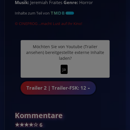
Musik:
Jeremiah Fraites
Genre:
Horror
Inhalte zum Teil von
© CINEPROG ...macht Lust auf Ihr Kino!
Möchten Sie von
Youtube (Trailer
ansehen)
bereitgestellte externe Inhalte
laden?
Ja
Trailer 2 | Trailer-FSK: 12
Kommentare
★
★
★
★
☆
6