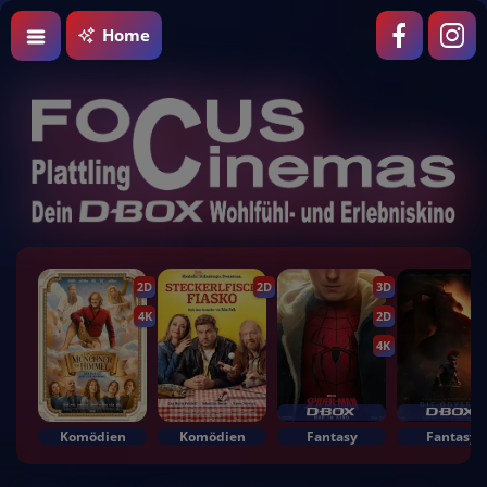
Home
2D
2D
3D
4K
2D
4K
Komödien
Komödien
Fantasy
Fantasy