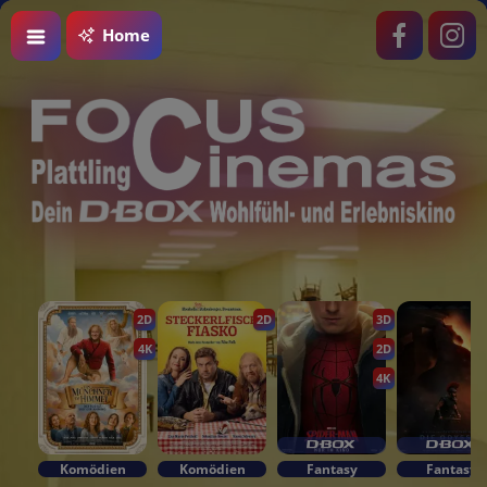
Home
2D
2D
3D
4K
2D
4K
Komödien
Komödien
Fantasy
Fantasy