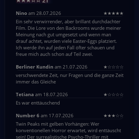
★
★
★
☆
☆
21
Nino
am 28.07.2026
★
★
★
★
★
Ein sehr verwirrender, aber brillant durchdachter
Film. Die Lore von den Backrooms wurde meiner
Meinung nach gut umgesetzt und wenn man
drauf achtet, wurden viele Easter-Eggs platziert.
Ich werde ihn auf jeden Fall öfter schauen und
freue mich auch schon auf Teil zwei.
Berliner Kundin
am 21.07.2026
★
☆
☆
☆
☆
verschwendete Zeit, nur Fragen und die ganze Zeit
immer das Gleiche
Tetiana
am 18.07.2026
★
☆
☆
☆
☆
Es war enttäuschend
Number 6
am 17.07.2026
★
★
★
☆
☆
Twin Peaks mit gelben Vorhängen: Wer
konventionellen Horror erwartet, wird enttäuscht
sein! Der surrealistische Psycho-Thriller mit