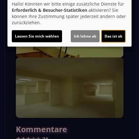
Hallo! Könnten wir bitte einige zusätzliche Dienste für
Erforderlich & Besucher-Statistiken
aktivieren? Sie
können Ihre Zustimmung später jederzeit ändern oder
zurückziehen.
Lassen Sie mich wählen
Ich lehne ab
Das ist ok
Kommentare