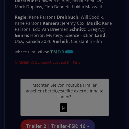
Darsteller:
Chiwetel Ejiofor, Renate Reinsve,
Mark Duplass, Finn Bennett, Lukita Maxwell
Regie:
Kane Parsons
Drehbuch:
Will Soodik,
Kane Parsons
Kamera:
Jeremy Cox;
Musik:
Kane
Parsons, Edo Van Breemen
Schnitt:
Greg Ng;
Genre:
Horror, Mystery, Science Fiction
Land:
USA, Kanada 2026
Verleih:
Constantin Film
Inhalte zum Teil von
© CINEPROG ...macht Lust auf Ihr Kino!
Möchten Sie von
Youtube (Trailer
ansehen)
bereitgestellte externe Inhalte
laden?
Ja
Trailer 2 | Trailer-FSK: 16