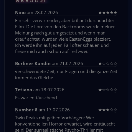
★
★
★
☆
☆
21
Nino
am 28.07.2026
★
★
★
★
★
Ein sehr verwirrender, aber brillant durchdachter
Film. Die Lore von den Backrooms wurde meiner
Meinung nach gut umgesetzt und wenn man
drauf achtet, wurden viele Easter-Eggs platziert.
Ich werde ihn auf jeden Fall öfter schauen und
freue mich auch schon auf Teil zwei.
Berliner Kundin
am 21.07.2026
★
☆
☆
☆
☆
verschwendete Zeit, nur Fragen und die ganze Zeit
immer das Gleiche
Tetiana
am 18.07.2026
★
☆
☆
☆
☆
Es war enttäuschend
Number 6
am 17.07.2026
★
★
★
☆
☆
Twin Peaks mit gelben Vorhängen: Wer
konventionellen Horror erwartet, wird enttäuscht
sein! Der surrealistische Psycho-Thriller mit