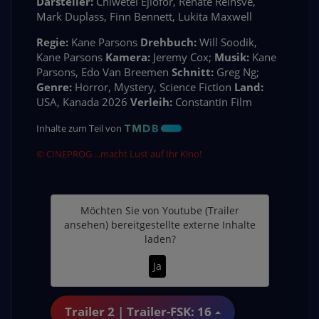
Darsteller:
Chiwetel Ejiofor, Renate Reinsve,
Mark Duplass, Finn Bennett, Lukita Maxwell
Regie:
Kane Parsons
Drehbuch:
Will Soodik,
Kane Parsons
Kamera:
Jeremy Cox;
Musik:
Kane
Parsons, Edo Van Breemen
Schnitt:
Greg Ng;
Genre:
Horror, Mystery, Science Fiction
Land:
USA, Kanada 2026
Verleih:
Constantin Film
Inhalte zum Teil von
© CINEPROG ...macht Lust auf Ihr Kino!
Möchten Sie von
Youtube (Trailer
ansehen)
bereitgestellte externe Inhalte
laden?
Ja
Trailer 2 | Trailer-FSK: 16