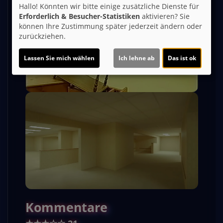
Hallo! Könnten wir bitte einige zusätzliche Dienste für
Erforderlich & Besucher-Statistiken
aktivieren? Sie
können Ihre Zustimmung später jederzeit ändern oder
zurückziehen.
Lassen Sie mich wählen
Ich lehne ab
Das ist ok
Kommentare