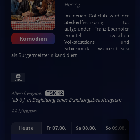
Herzog
Im neuen Golfclub wird der
Steckerlfischkönig tot
aufgefunden. Franz Eberhofer
ermittelt zwischen
Komödien
Volksfestclans und
Schickimicki - während Susi
als Bürgermeisterin kandidiert.
Altersfreigabe:
(ab 6 J. in Begleitung eines Erziehungsbeauftragten)
99 Minuten
Heute
Fr 07.08.
Sa 08.08.
So 09.08.
Mo