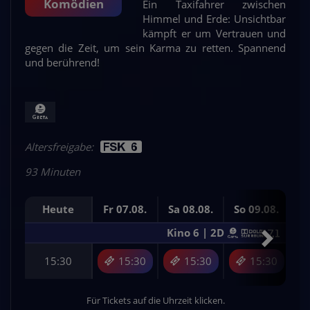
Insidiousd: Out of
Komödien
Ein Taxifahrer zwischen
Steckerlfischfiasko,
Die total vehexte
Verity - Dunkle
the Further, ab
Himmel und Erde: Unsichtbar
ab 13.08.26
One Night Only
Zeitreise
Geheimnisse, ab
Der Perfekte
kämpft er um Vertrauen und
20.08.26
gegen die Zeit, um sein Karma zu retten. Spannend
01.10.26
Urlaub, ab 22.10.26
Mutiny, ab 26.08.26
Preview am 12.08. Kartenvorverkauf
Ladiespreview am 26.08. ca. 20:00
Kidspreview am 20.09. ca. 15:00
und berührend!
Insidious: Out of the Further
ab sofort möglich!
Uhr
Uhr
Altersfreigabe:
93 Minuten
Heute
Fr 07.08.
Sa 08.08.
So 09.08.
Mo
Kino 6 | 2D
15:30
15:30
15:30
15:30
Für Tickets auf die Uhrzeit klicken.