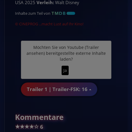
USA 2025
Verleih:
Walt Disney
Inhalte zum Teil von
© CINEPROG ...macht Lust auf Ihr Kino!
Möchten Sie von
Youtube (Trailer
ansehen)
bereitgestellte externe Inhalte
laden?
Ja
Trailer 1 | Trailer-FSK: 16
Kommentare
★
★
★
★
☆
6