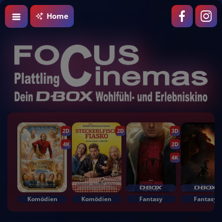
Home
2D
2D
3D
4K
2D
4K
Komödien
Komödien
Fantasy
Fantasy