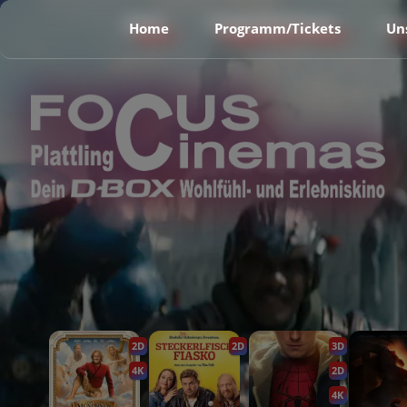
Home
Programm/Tickets
Un
2D
2D
3D
4K
2D
4K