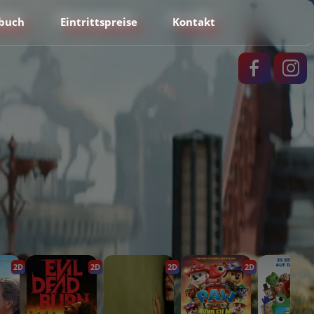
buch
Eintrittspreise
Kontakt
2D
2D
2D
2D