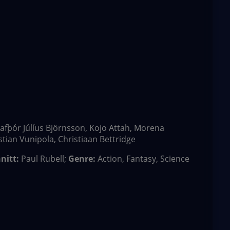
 Hafþór Júlíus Björnsson, Kojo Attah, Morena
tian Vunipola, Christiaan Bettridge
nitt:
Paul Rubell;
Genre:
Action, Fantasy, Science