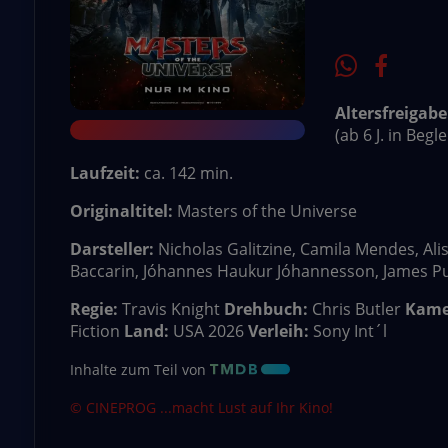
Altersfreigabe
(ab 6 J. in Beg
Laufzeit:
ca. 142 min.
Originaltitel:
Masters of the Universe
Darsteller:
Nicholas Galitzine, Camila Mendes, Alis
Baccarin, Jóhannes Haukur Jóhannesson, James Pure
Regie:
Travis Knight
Drehbuch:
Chris Butler
Kame
Fiction
Land:
USA 2026
Verleih:
Sony Int´l
Inhalte zum Teil von
© CINEPROG ...macht Lust auf Ihr Kino!