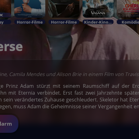
sy
Horror-Filme
Horror-Filme
Kinder-KinoIm Bundesstart
Komödi
erse
zine, Camila Mendes und Alison Brie in einem Film von Travis
ge Prinz Adam stürzt mit seinem Raumschiff auf der E
ihn mit Eternia verbindet. Erst fast zwei Jahrzehnte späte
in sein verändertes Zuhause geschleudert. Skeletor hat Et
iegen, muss Adam die Geheimnisse seiner Vergangenheit e
Alarm