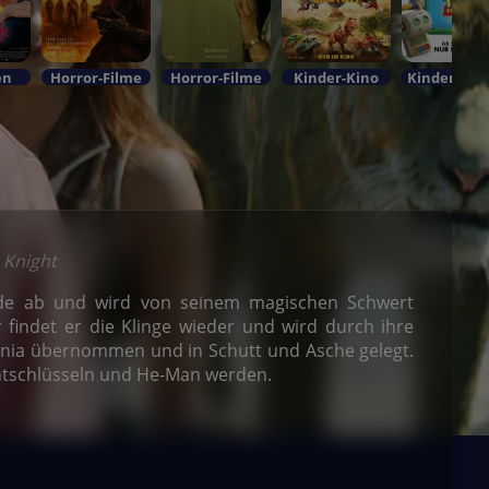
en
Horror-Filme
Horror-Filme
Kinder-Kino
 Knight
rde ab und wird von seinem magischen Schwert
r findet er die Klinge wieder und wird durch ihre
ernia übernommen und in Schutt und Asche gelegt.
ntschlüsseln und He-Man werden.