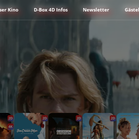
ser Kino
D-Box 4D Infos
Newsletter
Gäste
2D
2D
2D
2D
4K