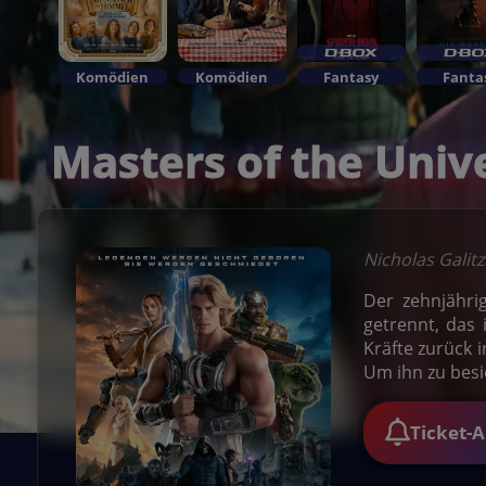
Komödien
Komödien
Fantasy
Fanta
Masters of the Univ
Nicholas Galit
Der zehnjähri
getrennt, das 
Kräfte zurück 
Um ihn zu bes
Ticket-