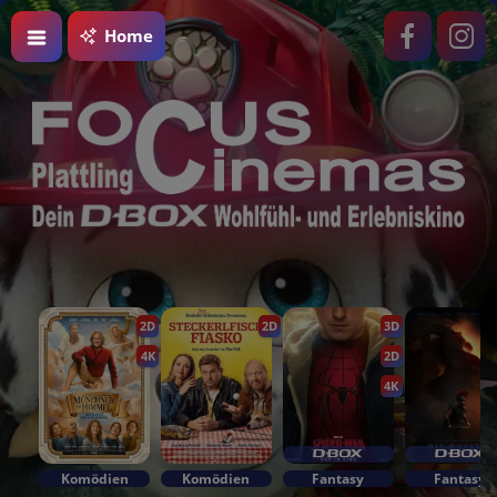
Home
2D
2D
3D
4K
2D
4K
Komödien
Komödien
Fantasy
Fantasy