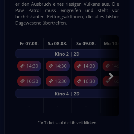
er den Ausbruch eines riesigen Vulkans aus. Die
Paw Patrol muss eingreifen und steht vor
hochriskanten Rettungsaktionen, die alles bisher
Dagewesene übertreffen.
Fr 07.08.
Sa 08.08.
So 09.08.
Mo 10.08.
Kino 2 | 2D
14:30
14:30
14:30
14:30
16:30
16:30
16:30
16:30
Kino 4 | 2D
-
-
-
-
Für Tickets auf die Uhrzeit klicken.