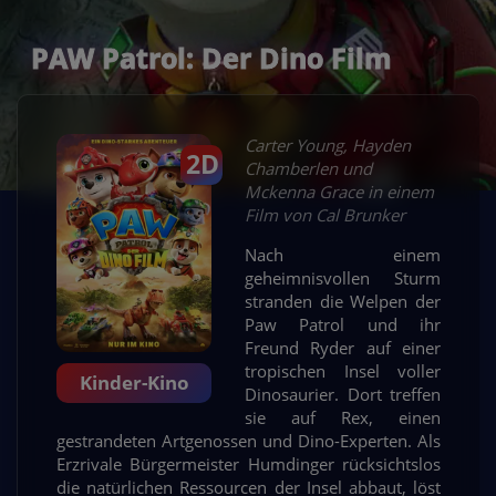
PAW Patrol: Der Dino Film
Carter Young, Hayden
2D
Chamberlen und
Mckenna Grace in einem
Film von Cal Brunker
Nach einem
geheimnisvollen Sturm
stranden die Welpen der
Paw Patrol und ihr
Freund Ryder auf einer
tropischen Insel voller
Kinder-Kino
Dinosaurier. Dort treffen
sie auf Rex, einen
gestrandeten Artgenossen und Dino-Experten. Als
Erzrivale Bürgermeister Humdinger rücksichtslos
die natürlichen Ressourcen der Insel abbaut, löst