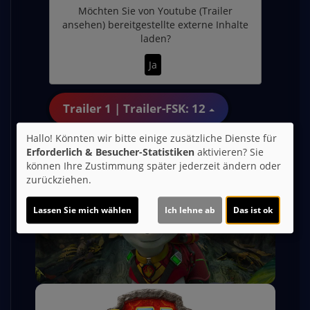
Möchten Sie von
Youtube (Trailer
ansehen)
bereitgestellte externe Inhalte
laden?
Ja
Trailer 1 | Trailer-FSK: 12
Hallo! Könnten wir bitte einige zusätzliche Dienste für
Erforderlich & Besucher-Statistiken
aktivieren? Sie
können Ihre Zustimmung später jederzeit ändern oder
zurückziehen.
Lassen Sie mich wählen
Ich lehne ab
Das ist ok