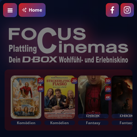
Home
2D
2D
3D
4K
2D
4K
Komödien
Komödien
Fantasy
Fantasy