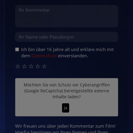
Ich bin über 16 Jahre alt und erkläre mich mit
dem
Datenschutz
einverstanden.
☆
☆
☆
☆
☆
Möchten Sie von
Schutz vor Cyberangriffen
(Google ReCaptcha)
bereitgestellte externe
Inhalte laden?
Ja
Wir freuen uns über jeden Kommentar zum Film!
Hierfür benötigen wir Ihren Namen und Ihren