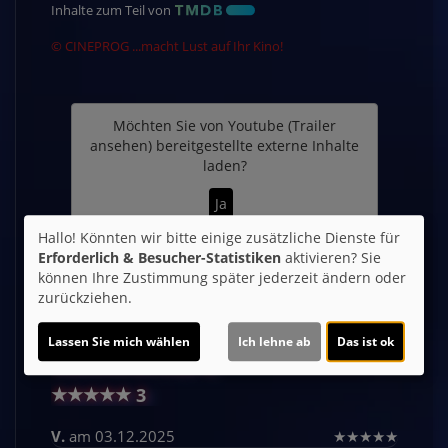
Inhalte zum Teil von
© CINEPROG ...macht Lust auf Ihr Kino!
Möchten Sie von
Youtube (Trailer
ansehen)
bereitgestellte externe Inhalte
laden?
Ja
Hallo! Könnten wir bitte einige zusätzliche Dienste für
Erforderlich & Besucher-Statistiken
aktivieren? Sie
Trailer 2 | Trailer-FSK: 12
können Ihre Zustimmung später jederzeit ändern oder
zurückziehen.
Lassen Sie mich wählen
Ich lehne ab
Das ist ok
Kommentare
★
★
★
★
★
3
V.
am 03.12.2025
★
★
★
★
★