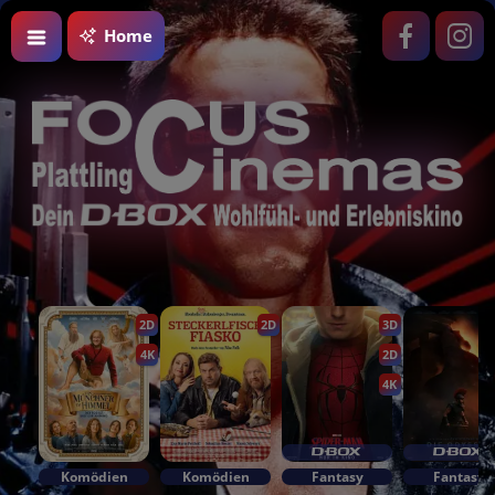
Home
2D
2D
3D
4K
2D
4K
Komödien
Komödien
Fantasy
Fantasy