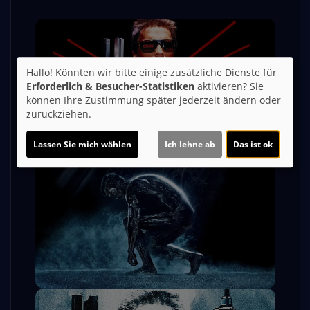
Hallo! Könnten wir bitte einige zusätzliche Dienste für
Erforderlich & Besucher-Statistiken
aktivieren? Sie
können Ihre Zustimmung später jederzeit ändern oder
zurückziehen.
Lassen Sie mich wählen
Ich lehne ab
Das ist ok