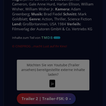
Cameron, Gale Anne Hurd, Harlan Ellison, William
Wisher, William Wisher Jr.
Kamera:
Adam
Greenberg;
Musik:
Brad Fiedel
Schnitt:
Mark
Goldblatt;
Genre:
Action, Thriller, Science Fiction
Land:
Großbritannien, USA 1984
Verleih:
Filmverlag der Autoren GmbH & Co. Vertriebs KG
Inhalte zum Teil von
© CINEPROG ...macht Lust auf Ihr Kino!
Möchten Sie von
Youtube (Trailer
ansehen)
bereitgestellte externe Inhalte
laden?
Ja
Trailer 2 | Trailer-FSK: 0