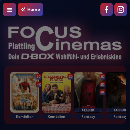
Home
2D
2D
3D
4K
2D
4K
Komödien
Komödien
Fantasy
Fantasy