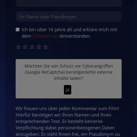
Ich bin über 16 Jahre alt und erkläre mich mit
dem
Datenschutz
einverstanden.
☆
☆
☆
☆
☆
Möchten Sie von
Schutz vor Cyberangriffen
(Google ReCaptcha)
bereitgestellte externe
Inhalte laden?
Ja
Wir freuen uns über jeden Kommentar zum Film!
Hierfür benötigen wir Ihren Namen und Ihren
entsprechenden Text. Es besteht keinerlei
Verpflichtung dabei personenbezogenen Daten
anzugeben: Es steht Ihnen frei, ein Pseudonym zu