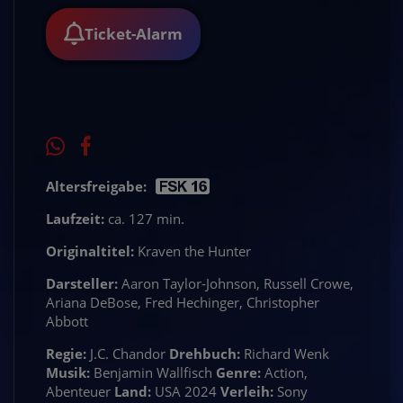
Ticket-Alarm
Altersfreigabe:
Laufzeit:
ca. 127 min.
Originaltitel:
Kraven the Hunter
Darsteller:
Aaron Taylor-Johnson, Russell Crowe,
Ariana DeBose, Fred Hechinger, Christopher
Abbott
Regie:
J.C. Chandor
Drehbuch:
Richard Wenk
Musik:
Benjamin Wallfisch
Genre:
Action,
Abenteuer
Land:
USA 2024
Verleih:
Sony