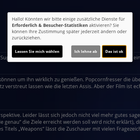
Hallo! Könnten wir bitte einige zusätzliche Dienste für
Erforderlich & Besucher-Statistiken
aktivieren? Sie
können Ihre Zustimmung später jederzeit ändern oder
zurückziehen.
Lassen Sie mich wählen
Ich lehne ab
Das ist ok
 Super Schauspieler. Kann ich empfehlen. Das Ende lässt ei
n können um ihn wirklich zu genießen. Popcornfresser die 
z verstreut lassen wie die letzten Assis. Aber der Film ist 
pektive. Leider lässt sich jedoch nicht viel mehr gutes sagen
 genau“ die Ziele erreicht werden soll wird nicht erklärt),
s Titels „Weapons“ lässt die Zuschauer mit vielen Fragezeic