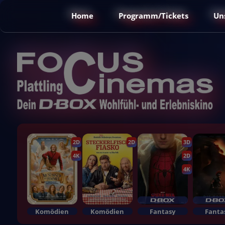
Home
Programm/Tickets
Un
2D
2D
3D
4K
2D
4K
Komödien
Komödien
Fantasy
Fanta