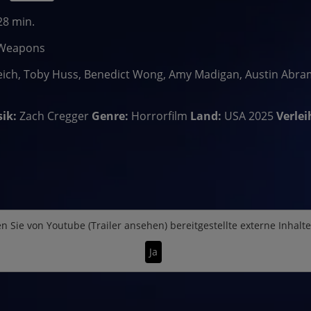
28 min.
Weapons
reich, Toby Huss, Benedict Wong, Amy Madigan, Austin Abra
ik:
Zach Cregger
Genre:
Horrorfilm
Land:
USA 2025
Verlei
n Sie von
Youtube (Trailer ansehen)
bereitgestellte externe Inhalt
Ja