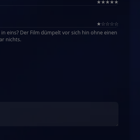
★
★
★
★
★
★
☆
☆
☆
☆
 in eins? Der Film dümpelt vor sich hin ohne einen
r nichts.