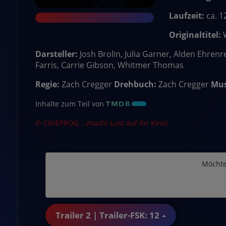
Laufzeit:
ca. 1
Originaltitel:
Darsteller:
Josh Brolin, Julia Garner, Alden Ehren
Farris, Carrie Gibson, Whitmer Thomas
Regie:
Zach Cregger
Drehbuch:
Zach Cregger
Mus
Inhalte zum Teil von
© CINEPROG ...macht Lust auf Ihr Kino!
Möchte
Trailer 2 | Trailer-FSK: 12