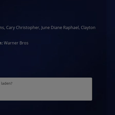
ms, Cary Christopher, June Diane Raphael, Clayton
h:
Warner Bros
e laden?