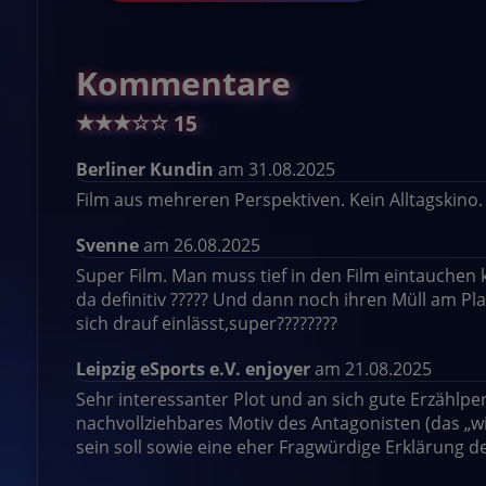
Kommentare
★
★
★
☆
☆
15
Berliner Kundin
am 31.08.2025
Film aus mehreren Perspektiven. Kein Alltagskino.
Svenne
am 26.08.2025
Super Film. Man muss tief in den Film eintauche
da definitiv ????? Und dann noch ihren Müll am Plat
sich drauf einlässt,super????????
Leipzig eSports e.V. enjoyer
am 21.08.2025
Sehr interessanter Plot und an sich gute Erzählpers
nachvollziehbares Motiv des Antagonisten (das „wie
sein soll sowie eine eher Fragwürdige Erklärung de