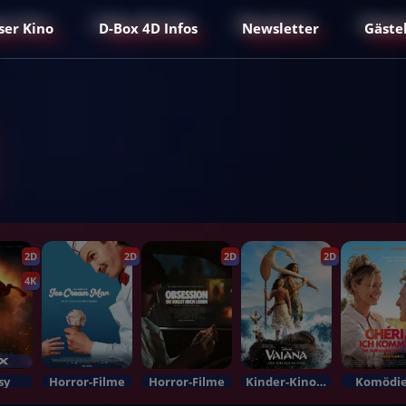
ser Kino
D-Box 4D Infos
Newsletter
Gäste
2D
2D
2D
2D
4K
sy
Horror-Filme
Horror-Filme
Kinder-KinoIm Bundesstart
Komödi