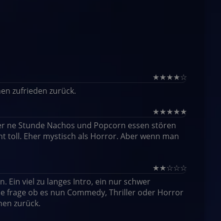
★
★
★
★
☆
nen zufrieden zurück.
★
★
★
★
★
über ne Stunde Nachos und Popcorn essen stören
echt toll. Eher mystisch als Horror. Aber wenn man
★
★
☆
☆
☆
. Ein viel zu langes Intro, ein nur schwer
 die frage ob es nun Commedy, Thriller oder Horror
hen zurück.