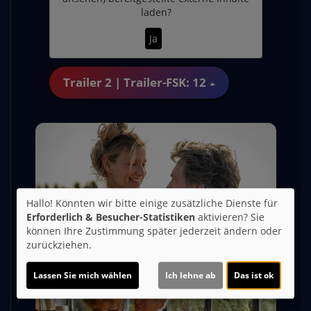
laden?
Ja
Trailer 2 | Trailer-FSK: 12
Hallo! Könnten wir bitte einige zusätzliche Dienste für
Erforderlich & Besucher-Statistiken
aktivieren? Sie
können Ihre Zustimmung später jederzeit ändern oder
zurückziehen.
Lassen Sie mich wählen
Ich lehne ab
Das ist ok