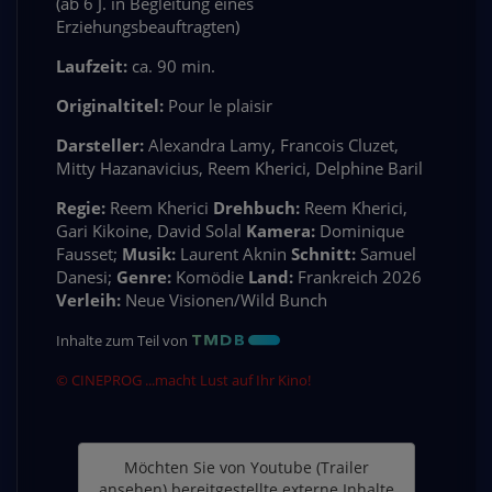
(ab 6 J. in Begleitung eines
Erziehungsbeauftragten)
Laufzeit:
ca. 90 min.
Originaltitel:
Pour le plaisir
Darsteller:
Alexandra Lamy, Francois Cluzet,
Mitty Hazanavicius, Reem Kherici, Delphine Baril
Regie:
Reem Kherici
Drehbuch:
Reem Kherici,
Gari Kikoine, David Solal
Kamera:
Dominique
Fausset;
Musik:
Laurent Aknin
Schnitt:
Samuel
Danesi;
Genre:
Komödie
Land:
Frankreich 2026
Verleih:
Neue Visionen/Wild Bunch
Inhalte zum Teil von
© CINEPROG ...macht Lust auf Ihr Kino!
Möchten Sie von
Youtube (Trailer
ansehen)
bereitgestellte externe Inhalte