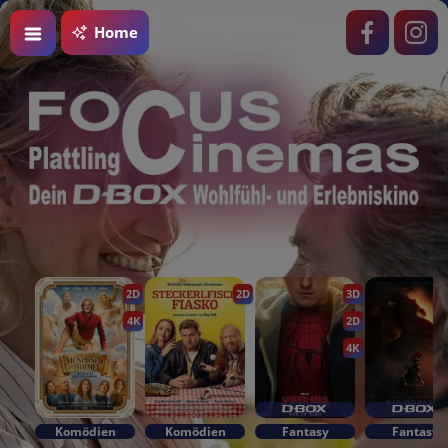
Home
2D
2D
3D
4K
2D
4K
Komödien
Komödien
Fantasy
Fantasy