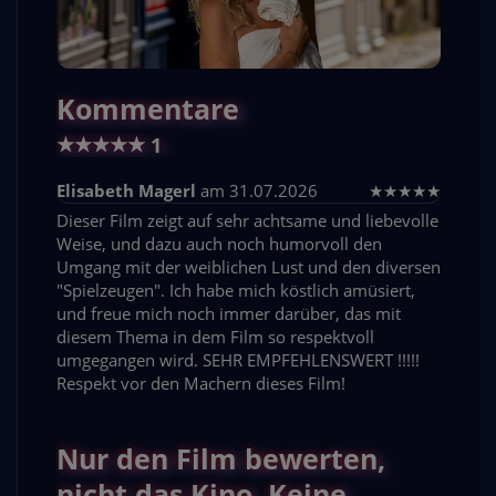
Kommentare
★
★
★
★
★
1
Elisabeth Magerl
am 31.07.2026
★
★
★
★
★
Dieser Film zeigt auf sehr achtsame und liebevolle
Weise, und dazu auch noch humorvoll den
Umgang mit der weiblichen Lust und den diversen
"Spielzeugen". Ich habe mich köstlich amüsiert,
und freue mich noch immer darüber, das mit
diesem Thema in dem Film so respektvoll
umgegangen wird. SEHR EMPFEHLENSWERT !!!!!
Respekt vor den Machern dieses Film!
Nur den Film bewerten,
nicht das Kino. Keine