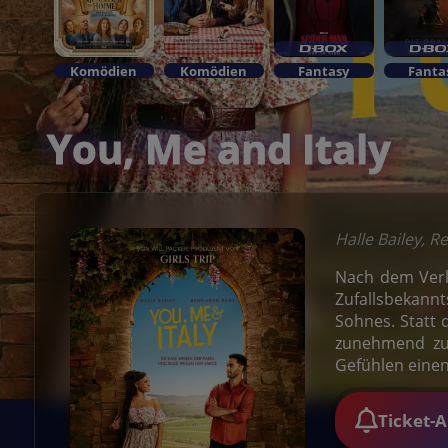
Komödien
Komödien
Fantasy
Fanta
You, Me and Italy
Halle Bailey, 
Nach dem Verlu
Zufallsbekannt
Sohnes. Statt d
zunehmend zu
Gefühlen einen
Ticket-