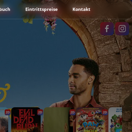
buch
Eintrittspreise
Kontakt
2D
2D
2D
2D