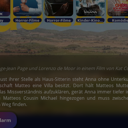
sy
Horror-Filme
Horror-Filme
Kinder-KinoIm Bundesstart
Komödi
Rege-Jean Page und Lorenzo de Moor in einem Film von Kat C
st ihrer Stelle als Haus-Sitterin steht Anna ohne Unterku
schaft Matteo eine Villa besitzt. Dort hält Matteos Mutte
as Missverständnis aufzuklären, gerät Anna immer tiefer in 
 Matteos Cousin Michael hingezogen und muss zwisch
 Weg finden.
Alarm