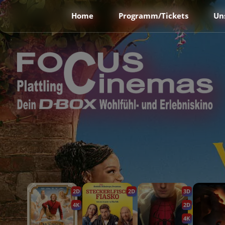
Home
Programm/Tickets
Un
2D
2D
3D
4K
2D
4K