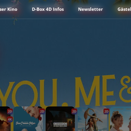
ser Kino
D-Box 4D Infos
Newsletter
Gäste
2D
2D
2D
2D
4K