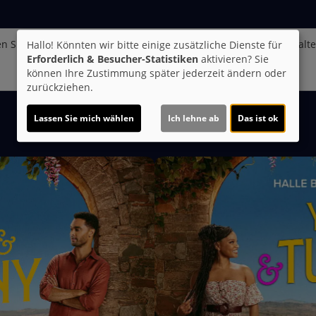
n Sie von
Youtube (Trailer ansehen)
bereitgestellte externe Inhalt
Hallo! Könnten wir bitte einige zusätzliche Dienste für
Erforderlich & Besucher-Statistiken
aktivieren? Sie
Ja
können Ihre Zustimmung später jederzeit ändern oder
zurückziehen.
Lassen Sie mich wählen
Ich lehne ab
Das ist ok